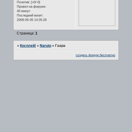
Позитив:
[+0/-0]
Провел на форуме:
40 минут
Последний визит:
2008-05-05 14:35:28
Страница:
1
»
Косплей!
»
Naruto
»
Гаара
создать форум бесплатно