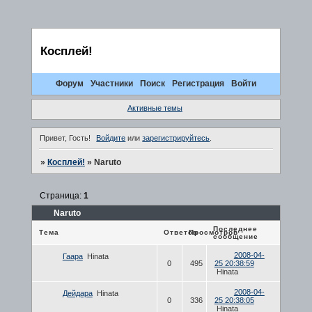
Косплей!
Форум
Участники
Поиск
Регистрация
Войти
Активные темы
Привет, Гость!
Войдите
или
зарегистрируйтесь
.
»
Косплей!
»
Naruto
Страница:
1
Naruto
Последнее
Тема
Ответов
Просмотров
сообщение
2008-04-
Гаара
Hinata
0
495
25 20:38:59
Hinata
2008-04-
Дейдара
Hinata
0
336
25 20:38:05
Hinata