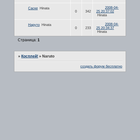
2008-04-
Саске
Hinata
0
342
25 20:37:02
Hinata
2008-04-
Наруто
Hinata
0
233
25 20:34:37
Hinata
Страница:
1
»
Косплей!
»
Naruto
создать форум бесплатно