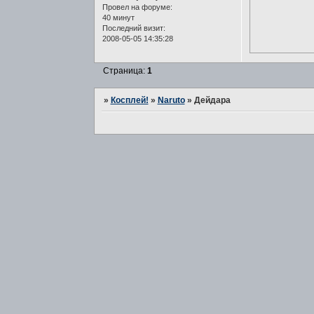
Провел на форуме:
40 минут
Последний визит:
2008-05-05 14:35:28
Страница:
1
»
Косплей!
»
Naruto
»
Дейдара