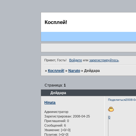
Косплей!
Привет, Гость!
Войдите
или
зарегистрируйтесь
.
»
Косплей!
»
Naruto
»
Дейдара
Страница:
1
Дейдара
Поделиться
2008-0
Hinata
Администратор
Зарегистрирован
: 2008-04-25
0
Приглашений:
0
Сообщений:
6
Уважение:
[+0/-0]
Позитив:
[+0/-0]