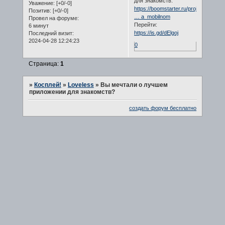
для знакомств:
Уважение:
[+0/-0]
https://boomstarter.ru/projects/lykurg
Позитив:
[+0/-0]
… a_mobilnom
Провел на форуме:
Перейти:
6 минут
https://is.gd/dElgoj
Последний визит:
2024-04-28 12:24:23
0
Страница:
1
»
Косплей!
»
Loveless
»
Вы мечтали о лучшем
приложении для знакомств?
создать форум бесплатно