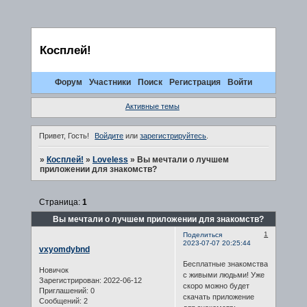
Косплей!
Форум
Участники
Поиск
Регистрация
Войти
Активные темы
Привет, Гость!
Войдите
или
зарегистрируйтесь
.
»
Косплей!
»
Loveless
»
Вы мечтали о лучшем
приложении для знакомств?
Страница:
1
Вы мечтали о лучшем приложении для знакомств?
1
Поделиться
2023-07-07 20:25:44
vxyomdybnd
Бесплатные знакомства
Новичок
с живыми людьми! Уже
Зарегистрирован
: 2022-06-12
скоро можно будет
Приглашений:
0
скачать приложение
Сообщений:
2