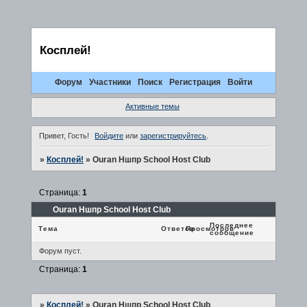
Косплей!
Форум
Участники
Поиск
Регистрация
Войти
Активные темы
Привет, Гость!
Войдите
или
зарегистрируйтесь
.
»
Косплей!
»
Ouran Hшпр School Host Club
Страница:
1
Ouran Hшпр School Host Club
Последнее
Тема
Ответов
Просмотров
сообщение
Форум пуст.
Страница:
1
»
Косплей!
»
Ouran Hшпр School Host Club